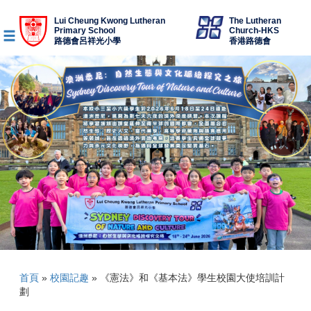
Lui Cheung Kwong Lutheran
The Lutheran
Primary School
Church-HKS
路德會呂祥光小學
香港路德會
首頁
»
校園記趣
»
《憲法》和《基本法》學生校園大使培訓計
劃