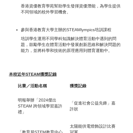
香港資優教育學苑幫助學生發揮資優潛能，為學生提供
不同領域的校外學習機會。
參與香港教育大學主辦的STEAMlympics培訓課程
培訓學生運用不同學科知識解決體育活動中遇到的問
題，鼓勵學生在體育活動中發展創新思維和解決問題的
能力，並將科學和技術的原理應用到體育運動中。
本校近年STEAM獲獎記錄
比賽／活動名稱
獲獎記錄
明報舉辦「2024傑出
「促進社會公益先鋒」嘉
STEAM 跨領域學習嘉許
許狀
禮」
太陽能供電燈飾設計比賽
「教育局STEM教育中心
冠軍