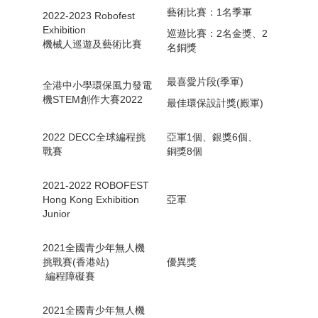
藝術比賽：1名季軍
2022-2023 Robofest
Exhibition
巡遊比賽：2名金獎、2
機械人巡遊及藝術比賽
名銅獎
最喜愛片段(季軍)
全港中小學環保風力發電
機STEM創作大賽2022
最佳環保設計獎(殿軍)
2022 DECC全球編程挑
亞軍1個、銀獎6個、
戰賽
銅獎8個
2021-2022 ROBOFEST
Hong Kong Exhibition
亞軍
Junior
2021全國青少年無人機
挑戰賽(香港站)
優異獎
編程障礙賽
2021全國青少年無人機