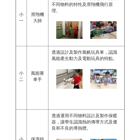
不同物料的特性及滑翔機飛行原
理。
小
滑翔機
一
大師
透過設計及製作風帆玩具車，認識
風能產生動力及電動玩具的特點。
小
風能賽
二
車手
透過運用不同物料設計及製作保暖
器，讓學生認識熱的傳導方式及優
良和不良的導熱體。
小
保溫特