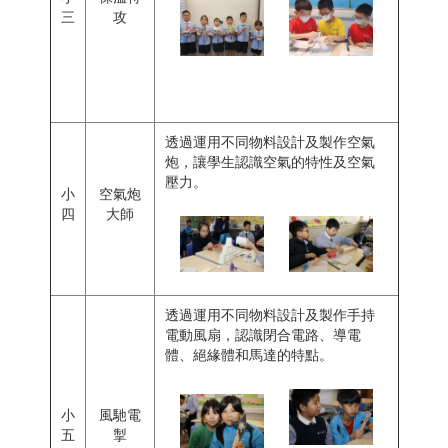
三
攻
透過運用不同物料設計及製作空氣
炮，讓學生認識空氣的特性及空氣
壓力。
小
空氣炮
四
大師
透過運用不同物料設計及製作手持
電動風扇，認識閉合電路、導電
體、絕緣體和馬達的特點。
小
風馳電
五
掣