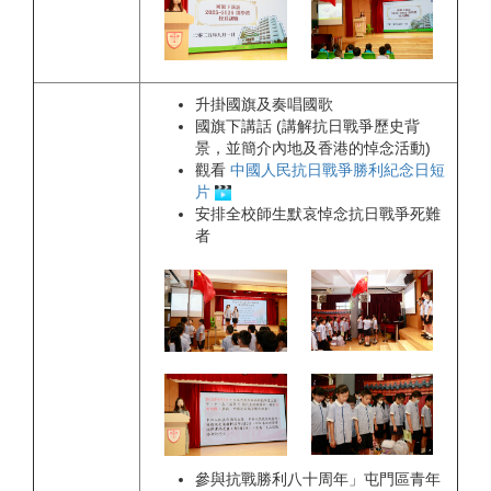
升掛國旗及奏唱國歌
國旗下講話 (講解抗日戰爭歷史背
景，並簡介內地及香港的悼念活動)
觀看
中國人民抗日戰爭勝利紀念日短
片
安排全校師生默哀悼念抗日戰爭死難
者
參與抗戰勝利八十周年」屯門區青年