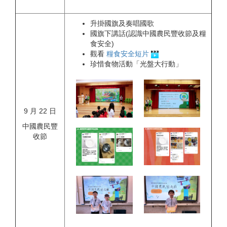
升掛國旗及奏唱國歌
國旗下講話(認識中國農民豐收節及糧
食安全)
觀看
糧食安全短片
珍惜食物活動「光盤大行動」
9 月 22 日
中國農民豐
收節