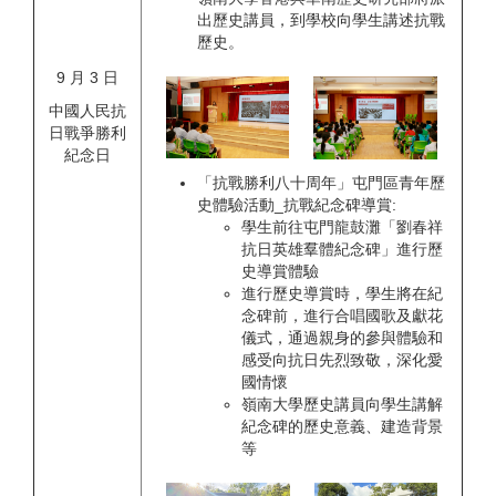
出歷史講員，到學校向學生講述抗戰
歷史。
9 月 3 日
中國人民抗
日戰爭勝利
紀念日
「抗戰勝利八十周年」屯門區青年歷
史體驗活動_抗戰紀念碑導賞:
學生前往屯門龍鼓灘「劉春祥
抗日英雄羣體紀念碑」進行歷
史導賞體驗
進行歷史導賞時，學生將在紀
念碑前，進行合唱國歌及獻花
儀式，通過親身的參與體驗和
感受向抗日先烈致敬，深化愛
國情懷
嶺南大學歷史講員向學生講解
紀念碑的歷史意義、建造背景
等