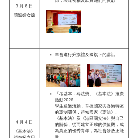
師，表達祝福及欣賞她們的貢獻
3 月 8 日
國際婦女節
早會進行升旗禮及國旗下的講話
「考基本．尋法寶」《基本法》推廣
活動2026
學生通過活動，掌握國家與香港特區
的憲制關係，得知國家《憲法》、
《基本法》及《港區國安法》與自己
4 月 4 日
的關係，從而建立正確的價值觀，成
為真正的優秀青年，為社會發放正能
《基本法》
量。
頒布紀念日