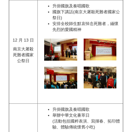
升掛國旗及奏唱國歌
國旗下講話(南京大屠殺死難者國家公
祭日)
安排全校師生默哀悼念死難者，緬懷
先烈的愛國精神
12 月 13 日
南京大屠殺
死難者國家
公祭日
升掛國旗及奏唱國歌
舉辦中華文化薈萃日
(活動包括國粹表演、寫揮春、拓印體
驗、體驗傳統懷舊小吃)