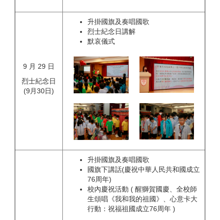
升掛國旗及奏唱國歌
烈士紀念日講解
默哀儀式
9 月 29 日
烈士紀念日
(9月30日)
升掛國旗及奏唱國歌
國旗下講話(慶祝中華人民共和國成立
76周年)
校內慶祝活動 ( 醒獅賀國慶、全校師
生頌唱《我和我的祖國》、心意卡大
行動：祝福祖國成立76周年 )