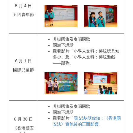
5 月 4 日
五四青年節
升掛國旗及奏唱國歌
國旗下講話
觀看影片「小學人文科：傳統玩具知
多少」及「小學人文科：傳統遊戲
6 月 1 日
——蹴鞠」
國際兒童節
升掛國旗及奏唱國歌
國旗下講話
觀看影片「
國安法•話你知：《香港國
6 月 30 日
安法》實施後的正面影響
」
《香港國安