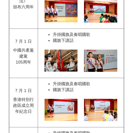
法》
頒布六周年
升掛國旗及奏唱國歌
國旗下講話
7 月 1 日
中國共產黨
建黨
105周年
升掛國旗及奏唱國歌
國旗下講話
7 月 1 日
香港特別行
政區成立周
年紀念日