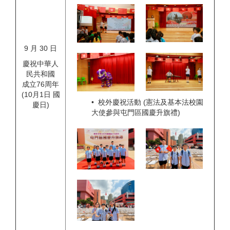
9 月 30 日
慶祝中華人
民共和國
成立76周年
(10月1日 國
• 校外慶祝活動 (憲法及基本法校園
慶日)
大使參與屯門區國慶升旗禮)