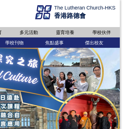
The Lutheran Church-HKS
香港路德會
育
多元活動
靈育培養
學校伙伴
學校刊物
焦點盛事
傑出校友