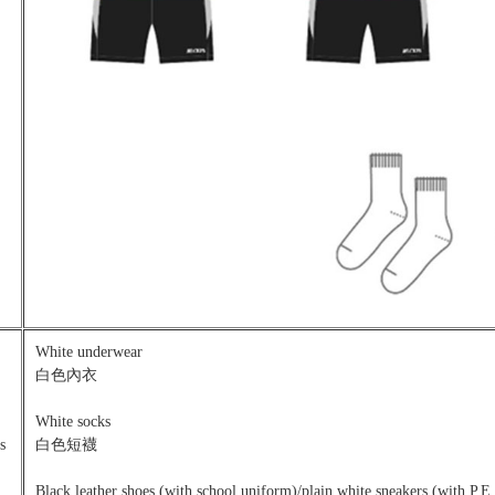
White underwear
白色內衣
White socks
s
白色短襪
Black leather shoes (with school uniform)/plain white sneakers (with P.E