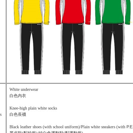
White underwear
白色內衣
Knee-high plain white socks
s
白色長襪
P.E
Black leather shoes (with school uniform)/Plain white sneakers (with