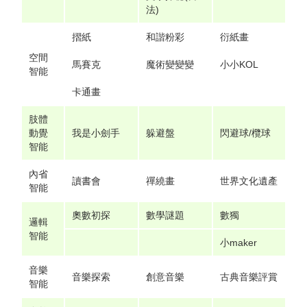
法)
摺紙
和諧粉彩
衍紙畫
空間
馬賽克
魔術變變變
小小KOL
智能
卡通畫
肢體
動覺
我是小劍手
躲避盤
閃避球/欖球
智能
內省
讀書會
禪繞畫
世界文化遺產
智能
奧數初探
數學謎題
數獨
邏輯
智能
小maker
音樂
音樂探索
創意音樂
古典音樂評賞
智能