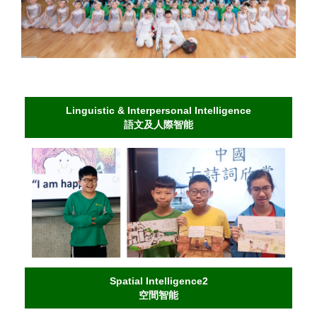
Linguistic & Interpersonal Intelligence
語文及人際智能
Spatial Intelligence2
空間智能