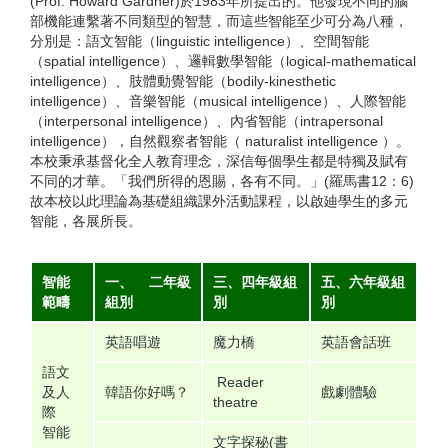
(Prof. Howard Gardner)於1983年所提出的。他發現不同的腦
部機能連繫著不同類型的智慧，而這些智能至少可分為八種，
分別是：語文智能（linguistic intelligence）、空間智能
（spatial intelligence）、邏輯數學智能（logical-mathematical
intelligence）、肢體動覺智能（bodily-kinesthetic
intelligence）、音樂智能（musical intelligence）、人際智能
（interpersonal intelligence）、內省智能（intrapersonal
intelligence），自然觀察者智能（ naturalist intelligence ）。
本校秉承基督化全人教育理念，深信每個學生都是特獨及賦有
不同的才華。「我們所得的恩賜，各有不同。」(羅馬書12：6)
故本校以此理論為基礎組織課外活動課程，以啟廸學生的多元
智能，各展所長。
智能
一、 二年級
三、四年級組
五、六年級組
範疇
組別
別
別
英語唱遊
魔力橋
英語會話班
語文
Reader
及人
韓語你好嗎？
戲劇體驗
theatre
際
智能
文字探秘(書