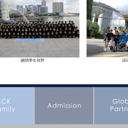
認
擴闊學生視野