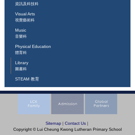
資訊及科技科
Visual Arts
視覺藝術科
Music
音樂科
Physical Education
體育科
Library
圖書科
STEAM 教育
Sitemap
|
Contact Us
|
Copyright © Lui Cheung Kwong Lutheran Primary School