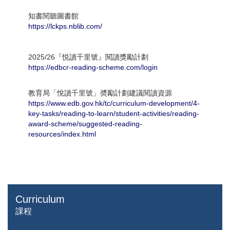
知書閱聽圖書館
https://lckps.nblib.com/
2025/26『悦讀千里號』閱讀獎勵計劃
https://edbcr-reading-scheme.com/login
教育局「悅讀千里號」奬勵計劃建議閱讀資源
https://www.edb.gov.hk/tc/curriculum-development/4-
key-tasks/reading-to-learn/student-activities/reading-
award-scheme/suggested-reading-
resources/index.html
Curriculum
課程