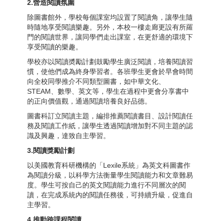
2.
營造閱讀氛圍
除圖書館外，學校每個課室均設置了閱讀角，讓學生隨
時隨地享受閱讀樂趣。另外，本校一樓走廊更設有所羅
門的閱讀世界，讓同學們走出課室，在更舒適的環境下
享受閱讀的樂趣。
學校亦以閱讀奬勵計劃鼓勵學生廣泛閱讀，培養閱讀習
慣，使他們成為終身學習者。各班學生更會於早會時間
向全校同學推介不同類型圖書，如中華文化、
STEAM、數學、英文等，學生在過程中更會分享書中
的正向價值觀，通過閱讀培養良好品德。
圖書科訂立閱讀主題，編排推薦閱讀書目、設計閱讀任
務及閱讀工作紙，讓學生透過閱讀增加對不同主題的認
識及興趣，達致自主學習。
3.
閱讀獎勵計劃
以美國教育科研機構的「Lexile系統」為英文科圖書作
為閱讀分級，以科學方法衡量學生閱讀能力和文章難易
度。學生可按自己的英文閱讀能力進行不同層次的閱
讀，在完成系統內的閱讀任務後，可持續升級，促進自
主學習。
4.
推動跨課程閱讀