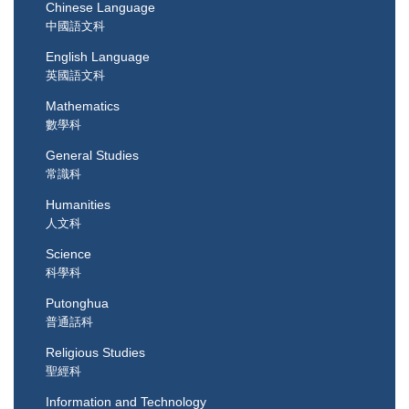
Chinese Language
中國語文科
English Language
英國語文科
Mathematics
數學科
General Studies
常識科
Humanities
人文科
Science
科學科
Putonghua
普通話科
Religious Studies
聖經科
Information and Technology