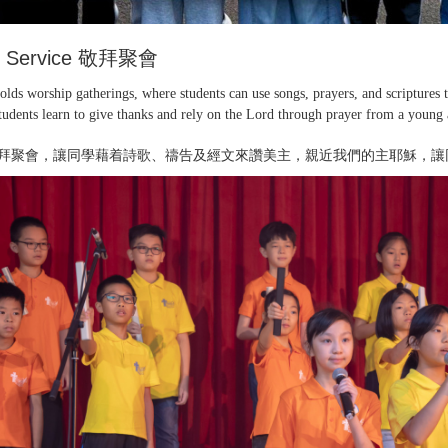
p Service 敬拜聚會
olds worship gatherings, where students can use songs, prayers, and scriptures 
students learn to give thanks and rely on the Lord through prayer from a young 
拜聚會，讓同學藉着詩歌、禱告及經文來讚美主，親近我們的主耶穌，讓