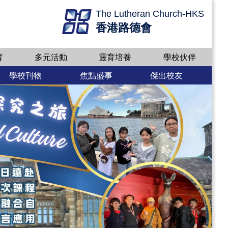
The Lutheran Church-HKS
香港路德會
育
多元活動
靈育培養
學校伙伴
學校刊物
焦點盛事
傑出校友