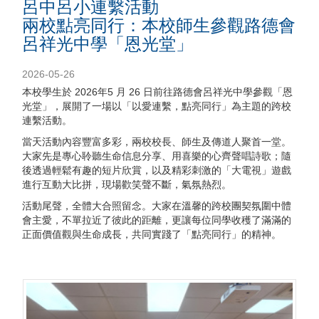
呂中呂小連繫活動
兩校點亮同行：本校師生參觀路德會
呂祥光中學「恩光堂」
2026-05-26
本校學生於 2026年5 月 26 日前往路德會呂祥光中學參觀「恩
光堂」，展開了一場以「以愛連繫，點亮同行」為主題的跨校
連繫活動。
當天活動內容豐富多彩，兩校校長、師生及傳道人聚首一堂。
大家先是專心聆聽生命信息分享、用喜樂的心齊聲唱詩歌；隨
後透過輕鬆有趣的短片欣賞，以及精彩刺激的「大電視」遊戲
進行互動大比拼，現場歡笑聲不斷，氣氛熱烈。
活動尾聲，全體大合照留念。大家在溫馨的跨校團契氛圍中體
會主愛，不單拉近了彼此的距離，更讓每位同學收穫了滿滿的
正面價值觀與生命成長，共同實踐了「點亮同行」的精神。