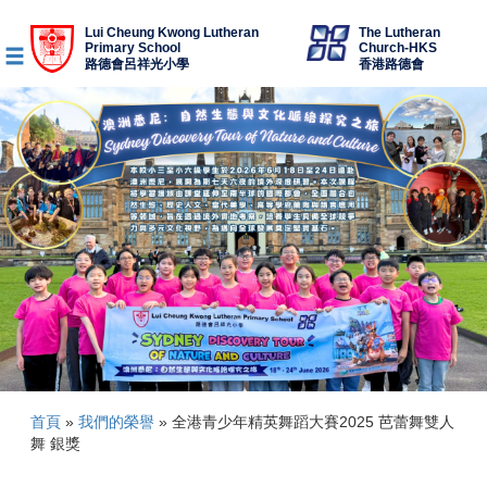
Lui Cheung Kwong Lutheran
The Lutheran
Primary School
Church-HKS
路德會呂祥光小學
香港路德會
首頁
»
我們的榮譽
»
全港青少年精英舞蹈大賽2025 芭蕾舞雙人
舞 銀獎