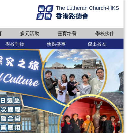
The Lutheran Church-HKS
香港路德會
育
多元活動
靈育培養
學校伙伴
學校刊物
焦點盛事
傑出校友